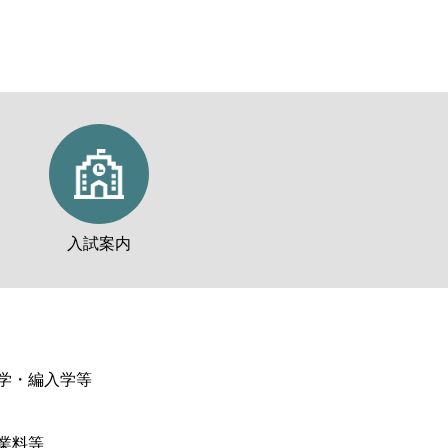
入試案内
学・編入学等
業料等