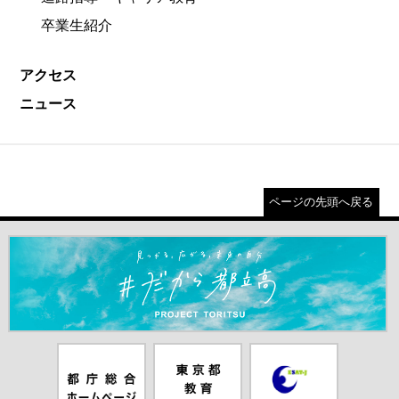
卒業生紹介
アクセス
ニュース
ページの先頭へ戻る
＃だから都立高（別ウインドウが開きます）
都庁総合ホー
東京都教員委
中学校英語ス
ムページ（別
員会（別ウイ
ピーキングテ
ウインドウが
ンドウが開き
スト（別ウイ