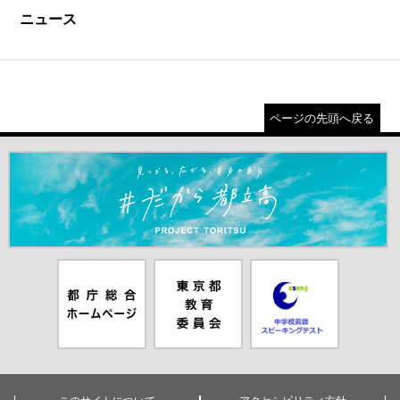
ニュース
ページの先頭へ戻る
＃だから都立高（別ウインドウが開きます）
都庁総合ホー
東京都教員委
中学校英語ス
ムページ（別
員会（別ウイ
ピーキングテ
ウインドウが
ンドウが開き
スト（別ウイ
開きます）
ます）
ンドウが開き
ます）