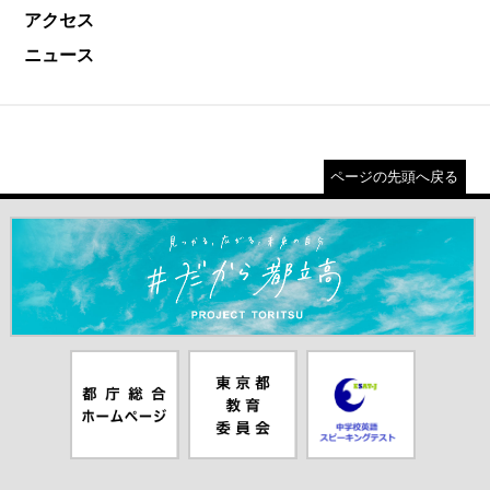
アクセス
ニュース
ページの先頭へ戻る
＃だから都立高（別ウインドウが開きます）
都庁総合ホー
東京都教員委
中学校英語ス
ムページ（別
員会（別ウイ
ピーキングテ
ウインドウが
ンドウが開き
スト（別ウイ
開きます）
ます）
ンドウが開き
ます）