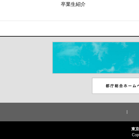
卒業生紹介
＃だから都立高（別ウインドウが開き
都庁総合ホームペー
ンドウが開きます）
東京
Cop