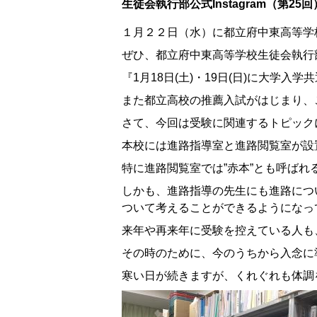
生徒会執行部公式Instagram（第25回
１月２２日（水）に都立府中東高等学校生
ぜひ、都立府中東高等学校生徒会執行部公式In
『1月18日(土)・19日(日)に大学入
また都立高校の推薦入試がはじまり、
さて、今回は受験に関連するトピック
本校には進路指導室と進路閲覧室が設
特に進路閲覧室では”赤本”とも呼ば
しかも、進路指導の先生にも進路につ
ついて考えることができるようになっ
来年や再来年に受験を控えている人も
その時のために、今のうちから入念に
寒い日が続きますが、くれぐれも体調