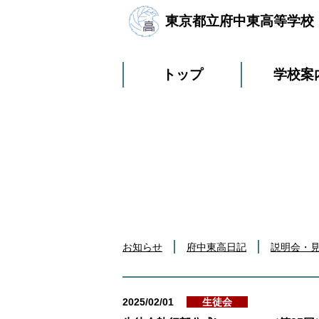
東京都立府中東高等学校
トップ
学校案
お知らせ
府中東高日記
説明会・
2025/02/01
生徒会