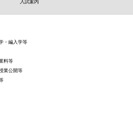
入試案内
学・編入学等
業料等
授業公開等
等