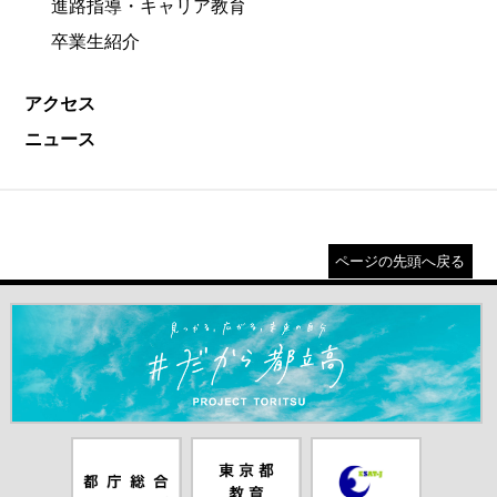
進路指導・キャリア教育
卒業生紹介
アクセス
ニュース
ページの先頭へ戻る
＃だから都立高（別ウインドウが開きます）
都庁総合ホー
東京都教員委
中学校英語ス
ムページ（別
員会（別ウイ
ピーキングテ