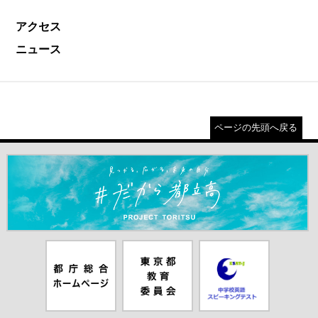
アクセス
ニュース
ページの先頭へ戻る
＃だから都立高（別ウインドウが開きます）
都庁総合ホー
東京都教員委
中学校英語ス
ムページ（別
員会（別ウイ
ピーキングテ
ウインドウが
ンドウが開き
スト（別ウイ
開きます）
ます）
ンドウが開き
ます）