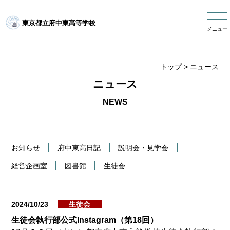
東京都立府中東高等学校
メニュー
トップ
>
ニュース
ニュース
お知らせ
府中東高日記
説明会・見学会
経営企画室
図書館
生徒会
2024/10/23
生徒会
生徒会執行部公式Instagram（第18回）