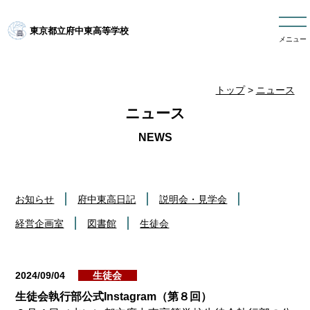
東京都立府中東高等学校
メニュー
トップ
>
ニュース
ニュース
お知らせ
府中東高日記
説明会・見学会
経営企画室
図書館
生徒会
2024/09/04
生徒会
生徒会執行部公式Instagram（第８回）