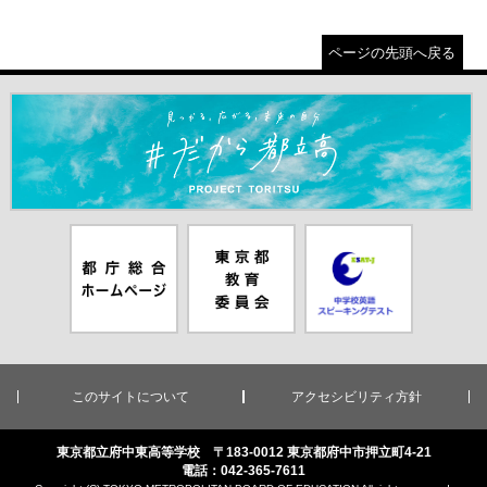
ページの先頭へ戻る
＃だから都立高（別ウインドウが開きます）
都庁総合ホー
東京都教員委
中学校英語ス
ムページ（別
員会（別ウイ
ピーキングテ
ウインドウが
ンドウが開き
スト（別ウイ
開きます）
ます）
ンドウが開き
ます）
このサイトについて
アクセシビリティ方針
東京都立府中東高等学校 〒183-0012 東京都府中市押立町4-21
電話：042-365-7611