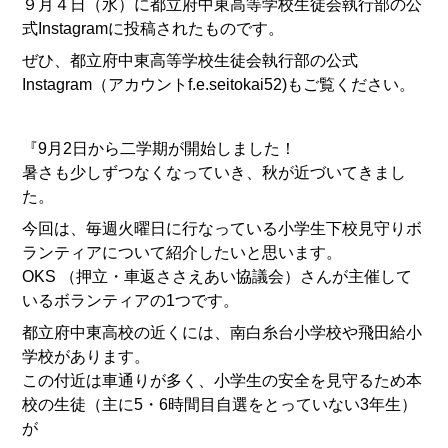
９月４日（水）に都立府中東高等学校生徒会執行部の公
式Instagramに投稿されたものです。
ぜひ、都立府中東高等学校生徒会執行部の公式
Instagram（アカウントf.e.seitokai52)もご覧ください。
『9月2日から二学期が開始しました！
暑さも少しずつなくなっていき、秋が近づいてきまし
た。
今回は、毎週火曜日に行なっている小学生下校見守りボ
ランティアについて紹介したいと思います。
OKS （押立・車返ささえあい協議会）さんが主催して
いるボランティアの1つです。
都立府中東高校の近くには、南白糸台小学校や飛田給小
学校があります。
この付近は車通りが多く、小学生の安全を見守るため本
校の生徒（主に5・6時間目自選をとっていない3年生）
が