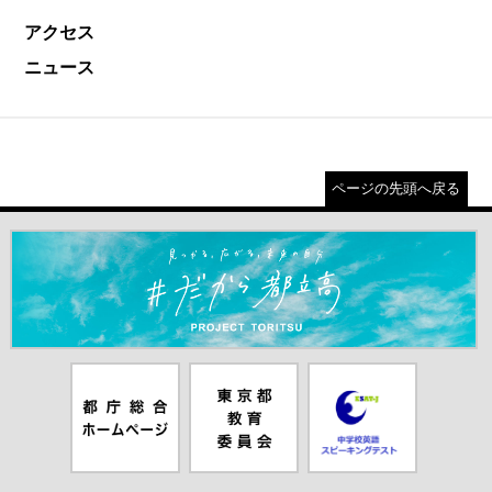
アクセス
ニュース
ページの先頭へ戻る
＃だから都立高（別ウインドウが開きます）
都庁総合ホー
東京都教員委
中学校英語ス
ムページ（別
員会（別ウイ
ピーキングテ
ウインドウが
ンドウが開き
スト（別ウイ
開きます）
ます）
ンドウが開き
ます）