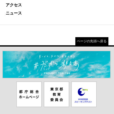
アクセス
ニュース
ページの先頭へ戻る
＃だから都立高（別ウインドウが開きます）
都庁総合ホー
東京都教員委
中学校英語ス
ムページ（別
員会（別ウイ
ピーキングテ
ウインドウが
ンドウが開き
スト（別ウイ
開きます）
ます）
ンドウが開き
ます）