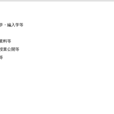
学・編入学等
業料等
授業公開等
等