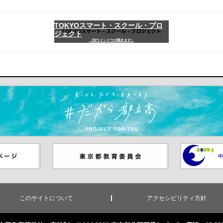
TOKYOスマート・スクール・プロ
ジェクト
（別ウインドウが開きます）
ます）
ジ（別ウイ
東京都教員委員会（別ウインド
中学校英語
ウが開きます）
（別ウイン
このサイトについて
アクセシビリティ方針