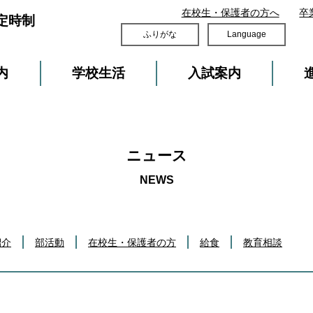
在校生・保護者の方へ
卒
定時制
ふりがな
Language
内
学校生活
入試案内
ニュース
紹介
部活動
在校生・保護者の方
給食
教育相談