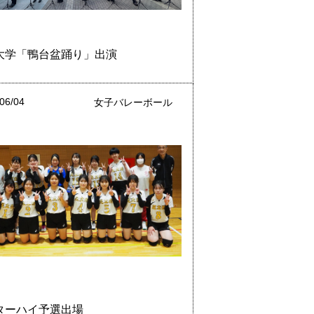
大学「鴨台盆踊り」出演
06/04
女子バレーボール
ターハイ予選出場