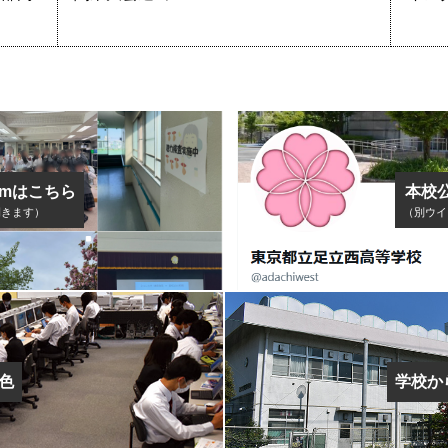
ramはこちら
本校
開きます）
（別ウイ
色
学校か