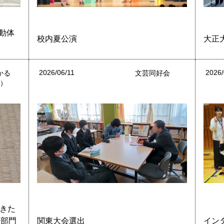
動体
校内夏公演
大正
2026/06/11
2026/
かる
文芸同好会
鼓）
あきた
た部門
関東大会選出
イン