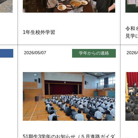
令和
1年生校外学習
見学
2026/05/07
2026/
せ
学年からの連絡
51期生3学年のお知らせ（５月進路ガイダ