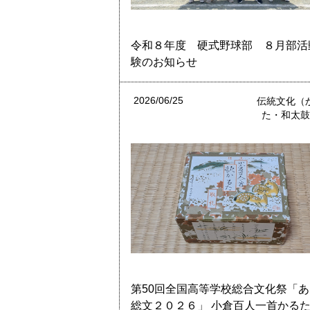
令和８年度 硬式野球部 ８月部活
験のお知らせ
2026/06/25
伝統文化（
た・和太
第50回全国高等学校総合文化祭「
総文２０２６」 小倉百人一首かる