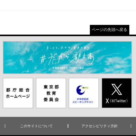
ページの先頭へ戻る
＃だから都立高（別ウインドウが開きます）
都庁総合ホー
東京都教員委
中学校英語ス
X(旧Twitter)
ムページ（別
員会（別ウイ
ピーキングテ
（別ウインド
ウインドウが
ンドウが開き
スト（別ウイ
ウが開きま
開きます）
ます）
ンドウが開き
す）
ます）
このサイトについて
アクセシビリティ方針