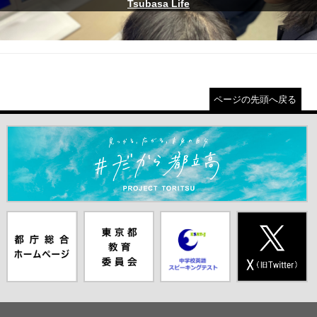
Tsubasa Life
ページの先頭へ戻る
＃だから都立高（別ウインドウが開きます）
都庁総合ホー
東京都教員委
中学校英語ス
X(旧Twitter)
ムページ（別
員会（別ウイ
ピーキングテ
（別ウインド
ウインドウが
ンドウが開き
スト（別ウイ
ウが開きま
開きます）
ます）
ンドウが開き
す）
ます）