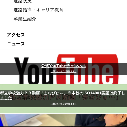
進路状況
進路指導・キャリア教育
卒業生紹介
アクセス
ニュース
公式YouTubeチャンネル
（別ウインドウが開きます）
都立学校魅力ＰＲ動画「まなびゅ～」※本校のISO14001認証は終了し
ました
（別ウインドウが開きます）