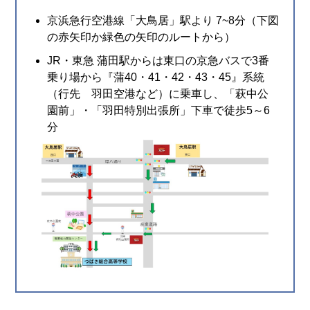
京浜急行空港線「大鳥居」駅より 7~8分（下図
の赤矢印か緑色の矢印のルートから）
JR・東急 蒲田駅からは東口の京急バスで3番
乗り場から『蒲40・41・42・43・45』系統
（行先 羽田空港など）に乗車し、「萩中公
園前」・「羽田特別出張所」下車で徒歩5～6
分