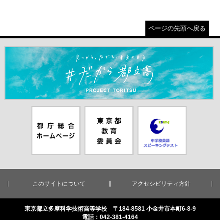
ページの先頭へ戻る
＃だから都立高（別ウインドウが開きます）
都庁総合ホー
東京都教員委
中学校英語ス
ムページ（別
員会（別ウイ
ピーキングテ
ウインドウが
ンドウが開き
スト（別ウイ
開きます）
ます）
ンドウが開き
ます）
このサイトについて
アクセシビリティ方針
東京都立多摩科学技術高等学校 〒184-8581 小金井市本町6-8-9
電話：042-381-4164