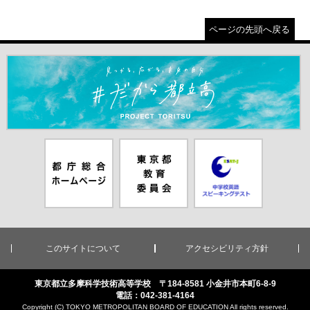
ページの先頭へ戻る
＃だから都立高（別ウインドウが開きます）
都庁総合ホー
東京都教員委
中学校英語ス
ムページ（別
員会（別ウイ
ピーキングテ
ウインドウが
ンドウが開き
スト（別ウイ
開きます）
ます）
ンドウが開き
ます）
このサイトについて
アクセシビリティ方針
東京都立多摩科学技術高等学校 〒184-8581 小金井市本町6-8-9
電話：042-381-4164
Copyright (C) TOKYO METROPOLITAN BOARD OF EDUCATION All rights reserved.