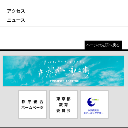
アクセス
ニュース
ページの先頭へ戻る
＃だから都立高（別ウインドウが開きます）
都庁総合ホー
東京都教員委
中学校英語ス
ムページ（別
員会（別ウイ
ピーキングテ
ウインドウが
ンドウが開き
スト（別ウイ
開きます）
ます）
ンドウが開き
ます）