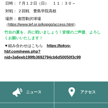
日時： ７月１２日（日） １１：３０～
対戦： ２回戦 豊島学院高校
場所： 都営駒沢球場
（
https://www.tef.or.jp/kopgp/access.html
）
竹台の夏を、共に戦いましょう！皆様のご声援、よろし
くお願いいたします！
▼組み合わせはこちら
https://tokyo-
hbf.com/news.php?
nid=3a6eeb199fb3692794cb6d50050f3c99
ニュース
アクセス