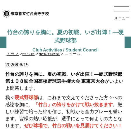
東京都立竹台高等学校
メニュー
竹台の誇りを胸に。夏の初戦、いざ出陣！―硬
式野球部
トップ
>
部活動
>
硬式野球部
> ニュース
2026/06/15
竹台の誇りを胸に。夏の初戦、いざ出陣！―硬式野球部
第１０８回全国高校野球選手権大会 東東京大会
がいよい
よ開幕します。
我々
硬式野球部
は、これまで支えてくださった方々への
感謝を胸に、
「竹台」の誇りをかけて戦い抜きます
。厳
しい練習で培った絆を信じ、初戦から全力プレーを誓い
ます。皆様の熱い応援が、選手にとって何よりの力とな
ります。
ぜひ球場で、竹台の戦いを見届けてください！