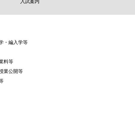
入試案内
学・編入学等
業料等
授業公開等
等