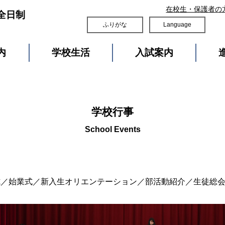
在校生・保護者の
全日制
ふりがな
Language
内
学校生活
入試案内
学校行事
式／始業式／新入生オリエンテーション／部活動紹介／生徒総