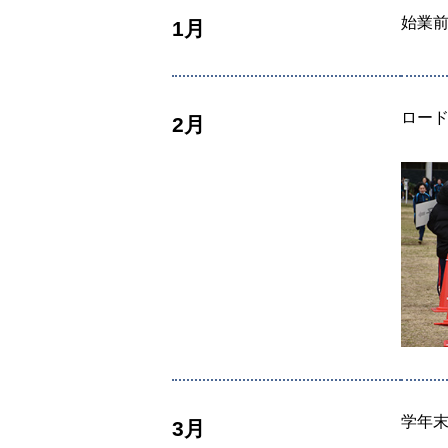
始業
1月
ロー
2月
学年
3月