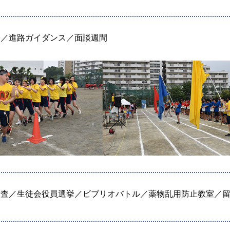
祭／進路ガイダンス／面談週間
考査／生徒会役員選挙／ビブリオバトル／薬物乱用防止教室／