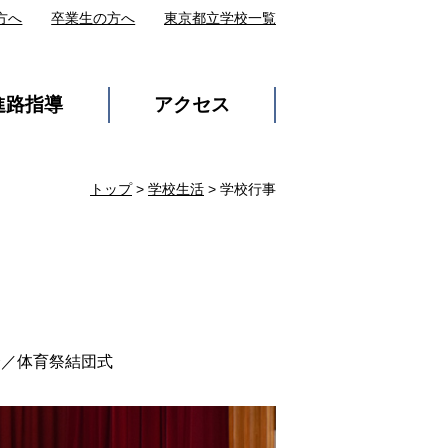
方へ
卒業生の方へ
東京都立学校一覧
進路指導
アクセス
トップ
>
学校生活
> 学校行事
会／体育祭結団式