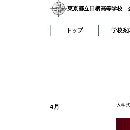
東京都立田柄高等学校 
トップ
学校案
入学
4月