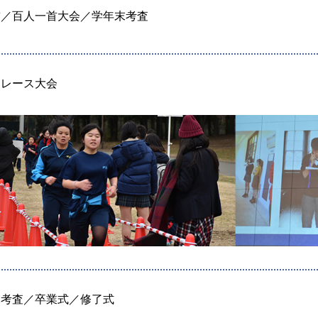
前／百人一首大会／学年末考査
ドレース大会
末考査／卒業式／修了式