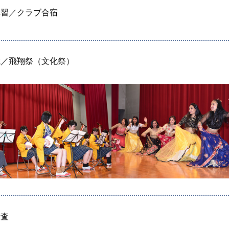
講習／クラブ合宿
式／飛翔祭（文化祭）
考査