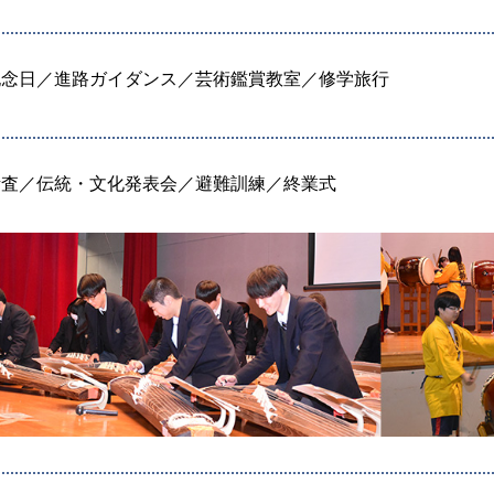
記念日／進路ガイダンス／芸術鑑賞教室／修学旅行
考査／伝統・文化発表会／避難訓練／終業式