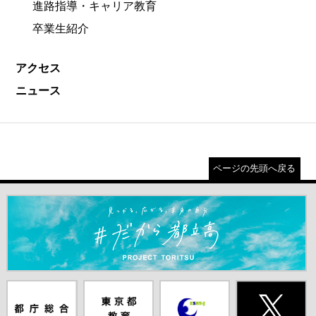
進路指導・キャリア教育
卒業生紹介
アクセス
ニュース
ページの先頭へ戻る
＃だから都立高（別ウインドウが開きます）
都庁総合ホー
東京都教員委
中学校英語ス
X(旧Twitter)
ムページ（別
員会（別ウイ
ピーキングテ
（別ウインド