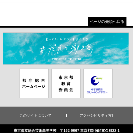
ページの先頭へ戻る
＃だから都立高（別ウインドウが開きます）
都庁総合ホー
東京都教員委
中学校英語ス
ムページ（別
員会（別ウイ
ピーキングテ
ウインドウが
ンドウが開き
スト（別ウイ
開きます）
ます）
ンドウが開き
ます）
このサイトについて
アクセシビリティ方針
東京都立総合芸術高等学校 〒162-0067 東京都新宿区富久町22-1