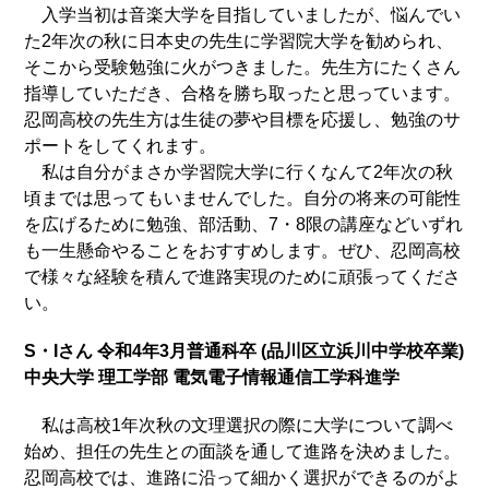
入学当初は音楽大学を目指していましたが、悩んでい
た2年次の秋に日本史の先生に学習院大学を勧められ、
そこから受験勉強に火がつきました。先生方にたくさん
指導していただき、合格を勝ち取ったと思っています。
忍岡高校の先生方は生徒の夢や目標を応援し、勉強のサ
ポートをしてくれます。
私は自分がまさか学習院大学に行くなんて2年次の秋
頃までは思ってもいませんでした。自分の将来の可能性
を広げるために勉強、部活動、7・8限の講座などいずれ
も一生懸命やることをおすすめします。ぜひ、忍岡高校
で様々な経験を積んで進路実現のために頑張ってくださ
い。
S・Iさん 令和4年3月普通科卒 (品川区立浜川中学校卒業)
中央大学 理工学部 電気電子情報通信工学科進学
私は高校1年次秋の文理選択の際に大学について調べ
始め、担任の先生との面談を通して進路を決めました。
忍岡高校では、進路に沿って細かく選択ができるのがよ