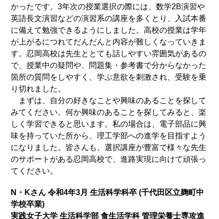
かったです。3年次の授業選択の際には、数学2B演習や
英語長文演習などの演習系の講座を多くとり、入試本番
に備えて勉強できるようにしました。高校の授業は学年
が上がるにつれてだんだんと内容が難しくなっていきま
す。忍岡高校は先生ととても話しやすい雰囲気があるの
で、授業中の疑問や、問題集・参考書で分からなかった
箇所の質問をしやすく、学ぶ意欲を刺激され、受験を乗
り切れました。
まずは、自分の好きなことや興味のあることを探して
みてください。何か興味のあることを探してみると、楽
しく学習できると思います。私の場合は、電子部品に興
味を持っていた所から、理工学部への進学を目指すよう
になりました。皆さんも、選択講座が豊富で様々な先生
のサポートがある忍岡高校で、進路実現に向けて頑張っ
てください。
N・Kさん 令和4年3月 生活科学科卒 (千代田区立麹町中
学校卒業)
実践女子大学 生活科学部 食生活学科 管理栄養士専攻進