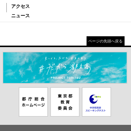
アクセス
ニュース
ページの先頭へ戻る
＃だから都立高（別ウインドウが開きます）
都庁総合ホー
東京都教員委
中学校英語ス
ムページ（別
員会（別ウイ
ピーキングテ
ウインドウが
ンドウが開き
スト（別ウイ
開きます）
ます）
ンドウが開き
ます）