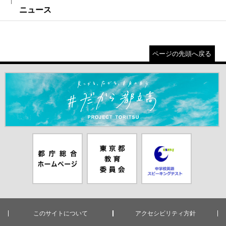
ニュース
ページの先頭へ戻る
＃だから都立高（別ウインドウが開きます）
都庁総合ホー
東京都教員委
中学校英語ス
ムページ（別
員会（別ウイ
ピーキングテ
ウインドウが
ンドウが開き
スト（別ウイ
開きます）
ます）
ンドウが開き
ます）
このサイトについて
アクセシビリティ方針