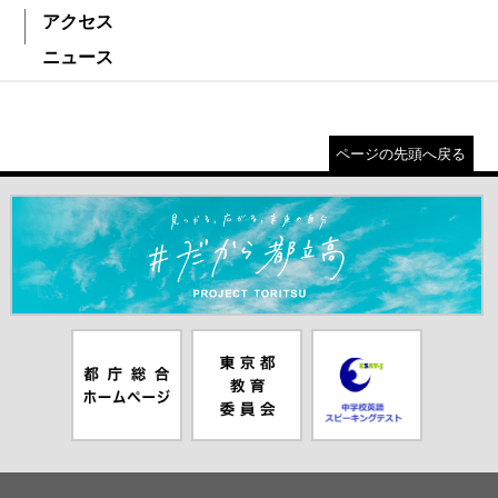
アクセス
ニュース
ページの先頭へ戻る
＃だから都立高（別ウインドウが開きます）
都庁総合ホー
東京都教員委
中学校英語ス
ムページ（別
員会（別ウイ
ピーキングテ
ウインドウが
ンドウが開き
スト（別ウイ
開きます）
ます）
ンドウが開き
ます）