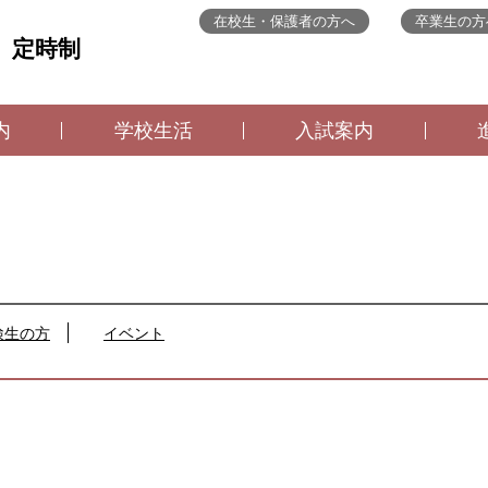
在校生・保護者の方へ
卒業生の方
 定時制
内
学校生活
入試案内
検生の方
イベント