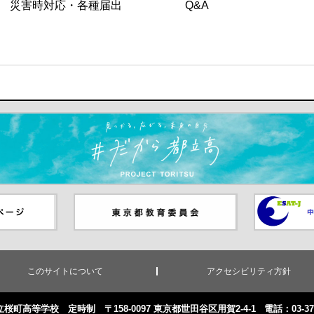
災害時対応・各種届出
Q&A
ます）
ジ（別ウイ
東京都教員委員会（別ウインド
中学校英語
ウが開きます）
（別ウイン
このサイトについて
アクセシビリティ方針
桜町高等学校 定時制 〒158-0097 東京都世田谷区用賀2-4-1
電話：03-370