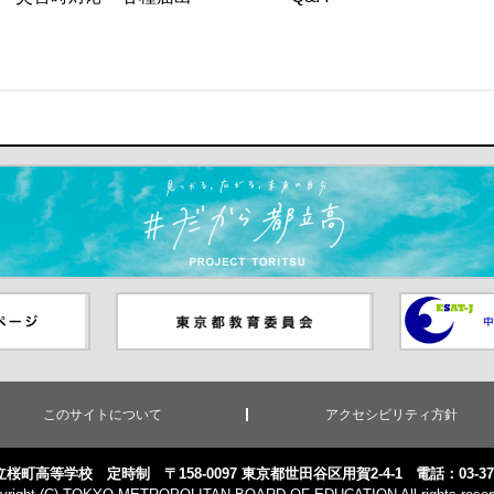
ます）
ジ（別ウイ
東京都教員委員会（別ウインド
中学校英語
ウが開きます）
（別ウイン
このサイトについて
アクセシビリティ方針
桜町高等学校 定時制 〒158-0097 東京都世田谷区用賀2-4-1
電話：03-370