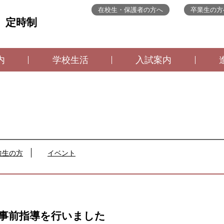
在校生・保護者の方へ
卒業生の方
 定時制
内
学校生活
入試案内
検生の方
イベント
事前指導を行いました