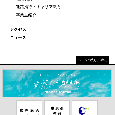
進路指導・キャリア教育
卒業生紹介
アクセス
ニュース
ページの先頭へ戻る
＃だから都立高（別ウインドウが開きます）
都庁総合ホー
東京都教員委
中学校英語ス
ムページ（別
員会（別ウイ
ピーキングテ