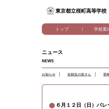
東京都立桜町高等学校
トップ
学校案
ニュース
お知らせ
在校生の皆さん
受
６月１２日（日）バレ