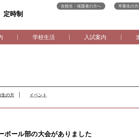
在校生・保護者の方へ
卒業生の方
 定時制
内
学校生活
入試案内
検生の方
イベント
ーボール部の大会がありました