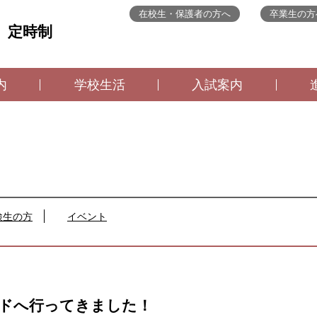
在校生・保護者の方へ
卒業生の方
 定時制
内
学校生活
入試案内
検生の方
イベント
ドへ行ってきました！