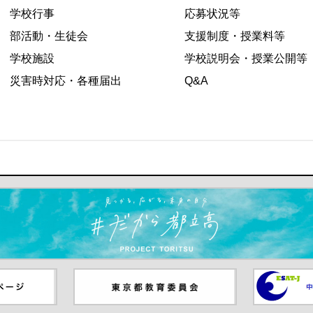
学校行事
応募状況等
部活動・生徒会
支援制度・授業料等
学校施設
学校説明会・授業公開等
災害時対応・各種届出
Q&A
ます）
ジ（別ウイ
東京都教員委員会（別ウインド
中学校英語
ウが開きます）
（別ウイン