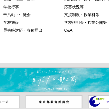
学校行事
応募状況等
部活動・生徒会
支援制度・授業料等
学校施設
学校説明会・授業公開等
災害時対応・各種届出
Q&A
ます）
ジ（別ウイ
東京都教員委員会（別ウインド
中学校英語
ウが開きます）
（別ウイン