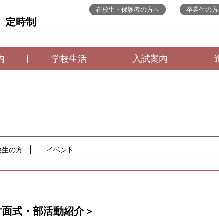
在校生・保護者の方へ
卒業生の方
 定時制
内
学校生活
入試案内
検生の方
イベント
対面式・部活動紹介＞