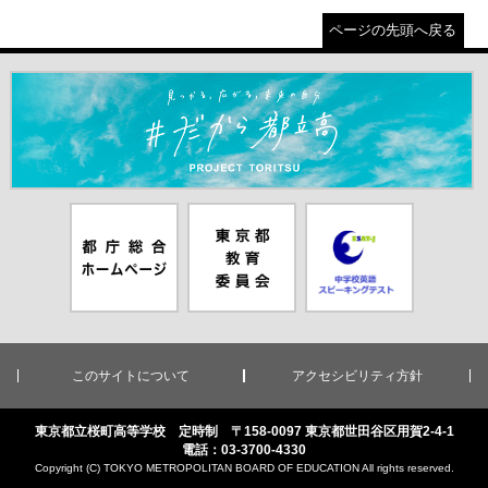
ページの先頭へ戻る
＃だから都立高（別ウインドウが開きます）
都庁総合ホー
東京都教員委
中学校英語ス
ムページ（別
員会（別ウイ
ピーキングテ
ウインドウが
ンドウが開き
スト（別ウイ
開きます）
ます）
ンドウが開き
ます）
このサイトについて
アクセシビリティ方針
東京都立桜町高等学校 定時制 〒158-0097 東京都世田谷区用賀2-4-1
電話：03-3700-4330
Copyright (C) TOKYO METROPOLITAN BOARD OF EDUCATION All rights reserved.