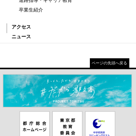
進路指導・キャリア教育
卒業生紹介
アクセス
ニュース
ページの先頭へ戻る
＃だから都立高（別ウインドウが開きます）
都庁総合ホー
東京都教員委
中学校英語ス
ムページ（別
員会（別ウイ
ピーキングテ
ウインドウが
ンドウが開き
スト（別ウイ