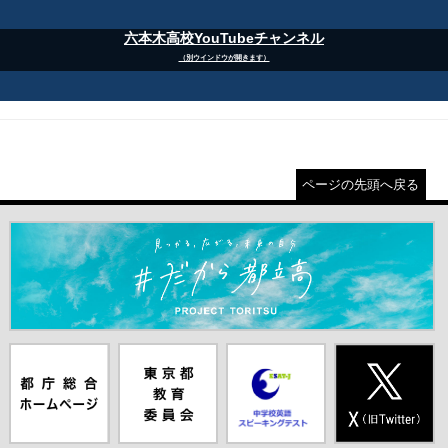
六本木高校YouTubeチャンネル
（別ウインドウが開きます）
ページの先頭へ戻る
＃だから都立高（別ウインドウが開きます）
都庁総合ホー
東京都教員委
中学校英語ス
X(旧Twitter)
ムページ（別
員会（別ウイ
ピーキングテ
（別ウインド
ウインドウが
ンドウが開き
スト（別ウイ
ウが開きま
開きます）
ます）
ンドウが開き
す）