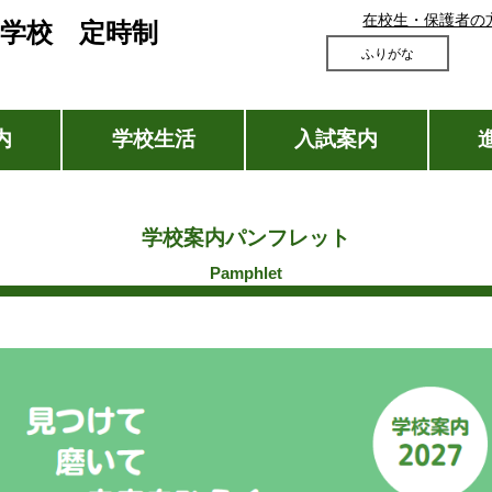
在校生・保護者の
学校 定時制
ふりがな
内
学校生活
入試案内
学校案内パンフレット