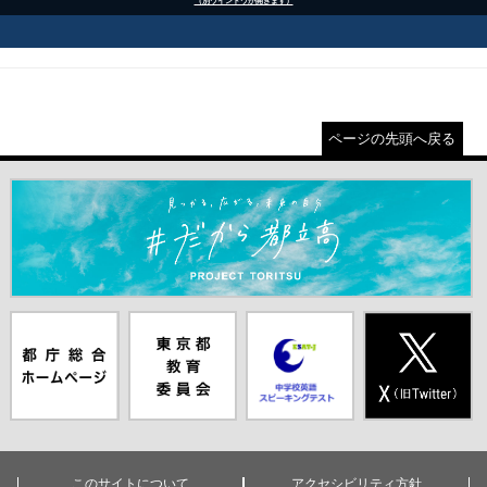
（別ウインドウが開きます）
ページの先頭へ戻る
＃だから都立高（別ウインドウが開きます）
都庁総合ホー
東京都教員委
中学校英語ス
X(旧Twitter)
ムページ（別
員会（別ウイ
ピーキングテ
（別ウインド
ウインドウが
ンドウが開き
スト（別ウイ
ウが開きま
開きます）
ます）
ンドウが開き
す）
ます）
このサイトについて
アクセシビリティ方針