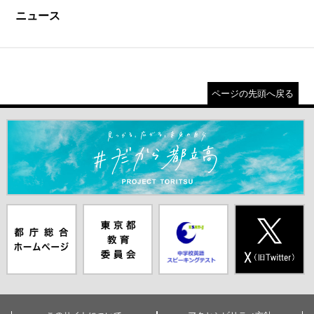
ニュース
ページの先頭へ戻る
＃だから都立高（別ウインドウが開きます）
都庁総合ホー
東京都教員委
中学校英語ス
X(旧Twitter)
ムページ（別
員会（別ウイ
ピーキングテ
（別ウインド
ウインドウが
ンドウが開き
スト（別ウイ
ウが開きま
開きます）
ます）
ンドウが開き
す）
ます）