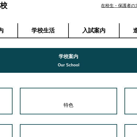
校
在校生・保護者の
内
学校生活
入試案内
学校案内
特色