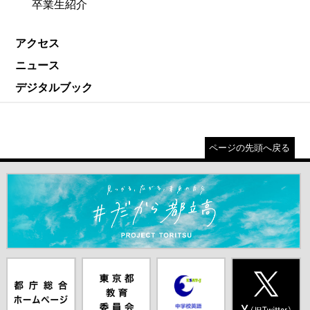
卒業生紹介
アクセス
ニュース
デジタルブック
ページの先頭へ戻る
＃だから都立高（別ウインドウが開きます）
都庁総合ホー
東京都教員委
中学校英語ス
X(旧Twitter)
ムページ（別
員会（別ウイ
ピーキングテ
（別ウインド
ウインドウが
ンドウが開き
スト（別ウイ
ウが開きま