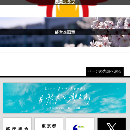
農業クラブ
経営企画室
ページの先頭へ戻る
＃だから都立高（別ウインドウが開きます）
都庁総合ホー
東京都教員委
中学校英語ス
X(旧Twitter)
ムページ（別
員会（別ウイ
ピーキングテ
（別ウインド