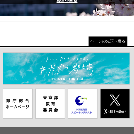
経営企画室
ページの先頭へ戻る
＃だから都立高（別ウインドウが開きます）
都庁総合ホー
東京都教員委
中学校英語ス
X(旧Twitter)
ムページ（別
員会（別ウイ
ピーキングテ
（別ウインド
ウインドウが
ンドウが開き
スト（別ウイ
ウが開きま
開きます）
ます）
ンドウが開き
す）
ます）