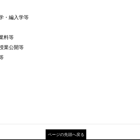
学・編入学等
業料等
授業公開等
等
ページの先頭へ戻る