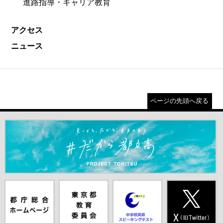
進路指導・キャリア教育
アクセス
ニュース
ページの先頭へ戻る
＃だから都立高（別ウインドウが開きます）
都庁総合ホー
東京都教員委
中学校英語ス
X(旧Twitter)
ムページ（別
員会（別ウイ
ピーキングテ
（別ウインド
ウインドウが
ンドウが開き
スト（別ウイ
ウが開きま
開きます）
ます）
ンドウが開き
す）