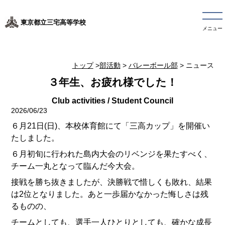
東京都立三宅高等学校
メニュー
トップ
>
部活動
>
バレーボール部
> ニュース
３年生、お疲れ様でした！
2026/06/23
６月21日(日)、本校体育館にて「三高カップ」を開催い
たしました。
６月初旬に行われた島内大会のリベンジを果たすべく、
チーム一丸となって臨んだ今大会。
接戦を勝ち抜きましたが、決勝戦で惜しくも敗れ、結果
は2位となりました。あと一歩届かなかった悔しさは残
るものの、
チームとしても、選手一人ひとりとしても、確かな成長