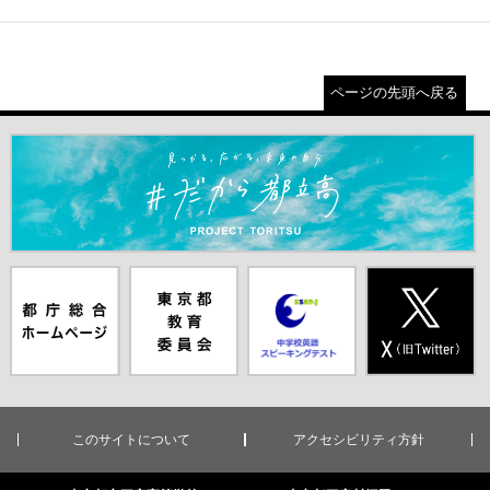
ページの先頭へ戻る
＃だから都立高（別ウインドウが開きます）
都庁総合ホー
東京都教員委
中学校英語ス
X(旧Twitter)
ムページ（別
員会（別ウイ
ピーキングテ
（別ウインド
ウインドウが
ンドウが開き
スト（別ウイ
ウが開きま
開きます）
ます）
ンドウが開き
す）
ます）
このサイトについて
アクセシビリティ方針