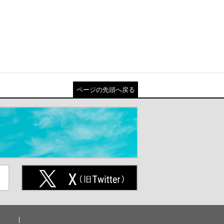
ページの先頭へ戻る
ト
X(旧Twitter)（別ウインドウが開
きます）