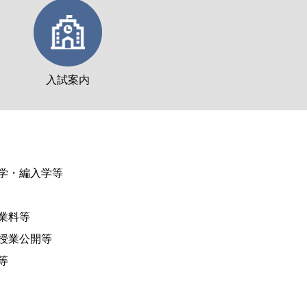
入試案内
学・編入学等
業料等
授業公開等
等