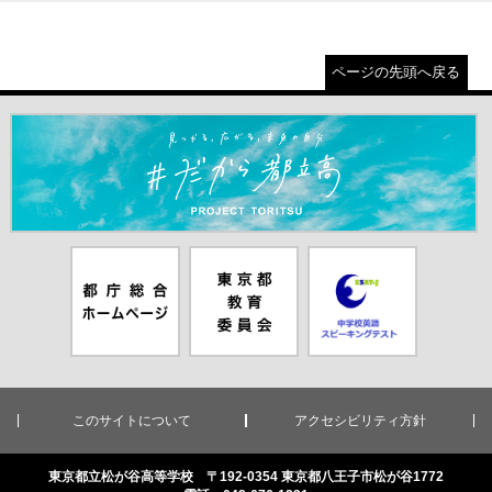
ページの先頭へ戻る
＃だから都立高（別ウインドウが開きます）
都庁総合ホー
東京都教員委
中学校英語ス
ムページ（別
員会（別ウイ
ピーキングテ
ウインドウが
ンドウが開き
スト（別ウイ
開きます）
ます）
ンドウが開き
ます）
このサイトについて
アクセシビリティ方針
東京都立松が谷高等学校 〒192-0354 東京都八王子市松が谷1772