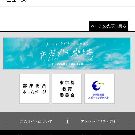
ページの先頭へ戻る
＃だから都立高（別ウインドウが開きます）
都庁総合ホー
東京都教員委
中学校英語ス
ムページ（別
員会（別ウイ
ピーキングテ
ウインドウが
ンドウが開き
スト（別ウイ
開きます）
ます）
ンドウが開き
ます）
このサイトについて
アクセシビリティ方針