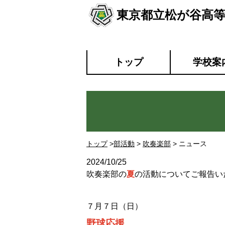
東京都立松が谷高
トップ
学校案
トップ
>
部活動
>
吹奏楽部
> ニュース
2024/10/25
吹奏楽部の
夏
の活動についてご報告い
７月７日（日）
野球応援