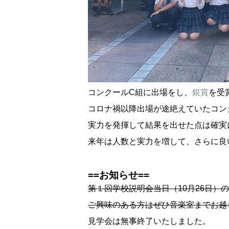
コンクールC組に出場をし、
銀賞
を受
コロナ禍以降出場が途絶えていたコン
実力を発揮して結果を出せた点は確実
来年は人数と実力を増して、さらに良
==お知らせ==
第１回学校説明会当日（10月26日）
ご興味のある方はぜひ音楽室までお越
見学会は無事終了いたしました。