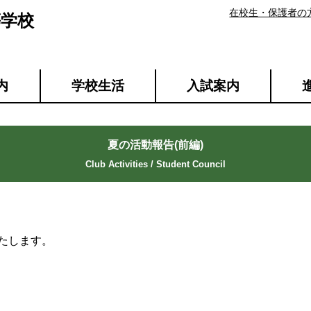
在校生・保護者の
等学校
内
学校生活
入試案内
夏の活動報告(前編)
たします。