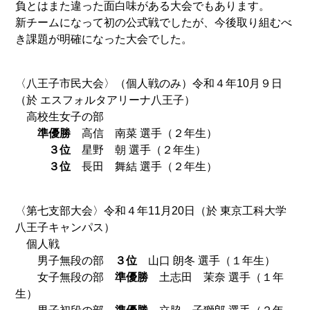
負とはまた違った面白味がある大会でもあります。
新チームになって初の公式戦でしたが、今後取り組むべ
き課題が明確になった大会でした。
〈八王子市民大会〉（個人戦のみ）令和４年10月９日
（於 エスフォルタアリーナ八王子）
高校生女子の部
準優勝
高信 南菜 選手（２年生）
３位
星野 朝 選手（２年生）
３位
長田 舞結 選手（２年生）
〈第七支部大会〉令和４年11月20日（於 東京工科大学
八王子キャンパス）
個人戦
男子無段の部
３位
山口 朗冬 選手（１年生）
女子無段の部
準優勝
土志田 茉奈 選手（１年
生）