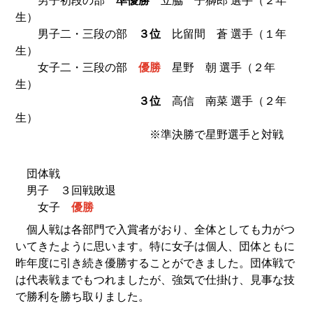
男子初段の部
準優勝
立脇 子獅郎 選手（２年
生）
男子二・三段の部
３位
比留間 蒼 選手（１年
生）
女子二・三段の部
優勝
星野 朝 選手（２年
生）
３位
高信 南菜 選手（２年
生）
※準決勝で星野選手と対戦
団体戦
男子 ３回戦敗退
女子
優勝
個人戦は各部門で入賞者がおり、全体としても力がつ
いてきたように思います。特に女子は個人、団体ともに
昨年度に引き続き優勝することができました。団体戦で
は代表戦までもつれましたが、強気で仕掛け、見事な技
で勝利を勝ち取りました。