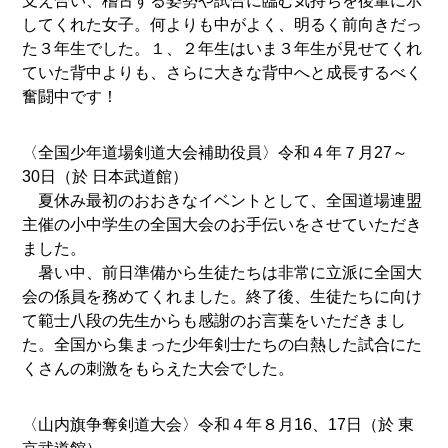
支え合い、稽古する姿勢や試合に臨む気持ちを後輩に示
してくれた女子。何よりも中がよく、明るく前向きだっ
た３年生でした。１、２年生はいま３年生が見せてくれ
ていた背中よりも、さらに大きな背中へと成長するべく
奮闘中です！
〈全国少年道場剣道大会補助役員〉令和４年７月27～
30日（於 日本武道館）
夏休み最初のおおきなイベントとして、全国道場連盟
主催の小中学生の全国大会のお手伝いをさせていただき
ました。
暑い中、前日準備から生徒たちは非常に立派に全国大
会の係員を務めてくれました。終了後、生徒たちに向け
て範士八段の先生からも感謝のお言葉をいただきまし
た。全国から集まった少年剣士たちの白熱した試合にた
くさんの刺激をもらえた大会でした。
〈山内旗争奪剣道大会〉令和４年８月16、17日（於 東