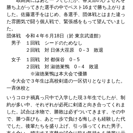
敢闘賞にはあと一つでしたが、各支部のひょせんを
勝ち上がってきた選手の中でベスト16まで勝ち上がりま
した。佐藤選手をはじめ、各選手、団体戦とはまた違っ
た雰囲気で闘う個人戦で、緊張感をもって望んでいまし
た。
団体戦 令和４年６月18日（於 東京武道館）
男子 １回戦 シードのためなし
２回戦 対 日体大荏原 0－3 敗退
女子 １回戦 対 都保谷 0－5
２回戦 対 淑徳巣鴨 0－4 敗退
※淑徳巣鴨は本大会で優勝
今大会で３年生は高校剣道の一区切りとなりました。
一斉休校と
いうコロナ禍真っ只中で入学した現３年生でしたが、制
約が多い中、それぞれが必死に剣道と向き合ってくれま
した。試合は水物で、勝敗は必ずついてきます。その中
で、勝つ喜びも、あと一歩で負ける悔しさも経験した代
でした。後輩たちを盛り上げ、引っ張ってくれた男子。