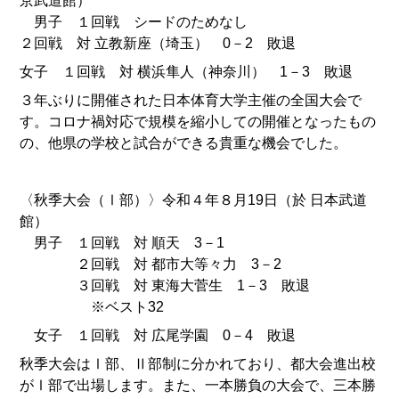
京武道館）
男子 １回戦 シードのためなし
２回戦 対 立教新座（埼玉） 0－2 敗退
女子 １回戦 対 横浜隼人（神奈川） 1－3 敗退
３年ぶりに開催された日本体育大学主催の全国大会で
す。コロナ禍対応で規模を縮小しての開催となったもの
の、他県の学校と試合ができる貴重な機会でした。
〈秋季大会（Ⅰ部）〉令和４年８月19日（於 日本武道
館）
男子 １回戦 対 順天 3－1
２回戦 対 都市大等々力 3－2
３回戦 対 東海大菅生 1－3 敗退
※ベスト32
女子 １回戦 対 広尾学園 0－4 敗退
秋季大会はⅠ部、Ⅱ部制に分かれており、都大会進出校
がⅠ部で出場します。また、一本勝負の大会で、三本勝