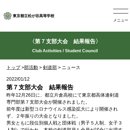
東京都立松が谷高等学校
メニュー
〈第７支部大会 結果報告〉
トップ
>
部活動
>
剣道部
> ニュース
2022/01/12
第７支部大会 結果報告
昨年12月26日に、都立片倉高校にて東京都高体連剣道
専門部第７支部大会が開催されました。
前年度は新型コロナウイルス感染拡大により開催され
ず、２年振りの大会となりました。
男女ともに段位別個人戦と団体戦（男子５人制、女子３
人制）で行われ、本校の剣道部員も全員が試合に出場す